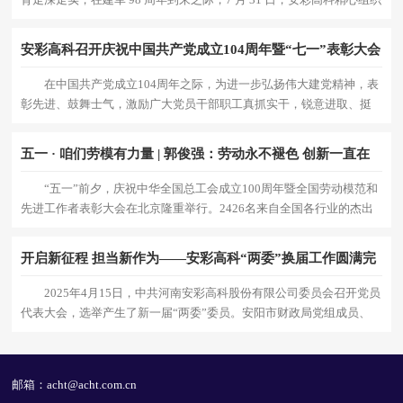
2025 年度优秀退役军人，走进全国爱国主义教育
安彩高科召开庆祝中国共产党成立104周年暨“七一”表彰大会
在中国共产党成立104周年之际，为进一步弘扬伟大建党精神，表
彰先进、鼓舞士气，激励广大党员干部职工真抓实干，锐意进取、挺
膺担当。6月30日下午，公司召开庆祝中国共产党成立10
五一 · 咱们劳模有力量 | 郭俊强：劳动永不褪色 创新一直在
线
“五一”前夕，庆祝中华全国总工会成立100周年暨全国劳动模范和
先进工作者表彰大会在北京隆重举行。2426名来自全国各行业的杰出
代表受到表彰，河南安彩高科股份
开启新征程 担当新作为——安彩高科“两委”换届工作圆满完
成
2025年4月15日，中共河南安彩高科股份有限公司委员会召开党员
代表大会，选举产生了新一届“两委”委员。安阳市财政局党组成员、
副局长、市国有企业委员会副书记
邮箱：acht@acht.com.cn