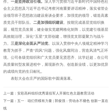
作。
一是坚持政治引领。
深入学习贯彻习近平新时代中国特色社
会主义思想及习近平总书记考察河南重要讲话精神，落实省管企
业领导班子思想政治建设座谈会要求，加强党的领导，锻造高素
质党员干部队伍。
二是加强组织建设
。按期完成基层党组织换
届，规范党员发展，健全做实党建网格化矩阵，以党建引领基层
高效能治理，深化“五星”支部创建，增强党支部凝聚力与战斗
力。
三是深化全面从严治党
。以深入贯彻中央八项规定精神学习
教育为抓手，严查“四风”问题，强化风腐同治，营造风清气正环
境。公司各级党组织和广大党员要见贤思齐、比学赶超，在公司
高质量转型发展进程中，展现新作为、创造新业绩，以更加优异
的成绩向党的生日献礼。
表彰大会在庄严的国际歌中圆满落幕。
上一篇：
安彩高科组织优秀退役军人开展红色主题教育活动
下一篇：
五一 · 咱们劳模有力量 | 郭俊强：劳动永不褪色 创新一直在
线