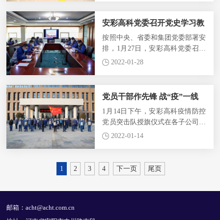
活动，公司各总支、支部共计90余
名党员
安彩高科党委召开党史学习教
育 专题民主生活会
按照中央、省委和集团党委部署安
排，1月27日，安彩高科党委召开
党史学习教育专题民主生活会，集
2022-01-28
团产业部主任刘保强和产业部相关
负责同志通过视频方式参会指导。
会议由公司
党员干部作先锋 战“疫”一线
党旗红——安彩高科举行疫情
1月14日下午，安彩高科疫情防控
党员突击队授旗仪式在各子公司疫
防控党员突击队授旗仪式
情防控点举行，党委书记、副总经
2022-01-14
理陈志刚为安彩高科、光伏新材
料、光热科技、安彩燃气、安彩能
源五个公司
1
2
3
4
下一页
尾页
邮箱：acht@acht.com.cn