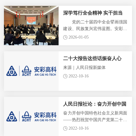
深学笃行全会精神 实干担当
奋进征程——安彩高科深入学
党的二十届四中全会擘画强国
建设、民族复兴宏伟蓝图。安彩高
习贯彻党的二十届四中全会精
科党委迅速行动，将学习宣传贯彻
2026-01-05
神
全会精神作为首要政治任务，精心
谋划部署、高效统筹推进，构建以
党委书记、班子成
二十大报告这些话振奋人心
来源｜人民日报新媒体
2022-10-16
人民日报社论：奋力开创中国
特色社会主义新局面
奋力开创中国特色社会主义新局面
——热烈祝贺中国共产党第二十次
全国代表大会开幕 举国关注、举
2022-10-16
世瞩目，中国共产党第二十次全国